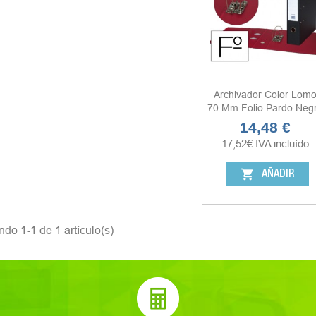
Archivador Color Lom
70 Mm Folio Pardo Neg
14,48 €
Precio
17,52
€
IVA incluído
shopping_cart
AÑADIR
do 1-1 de 1 artículo(s)