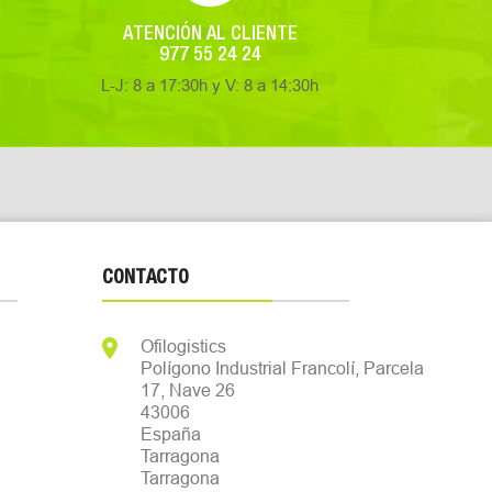
ATENCIÓN AL CLIENTE
977 55 24 24
L-J: 8 a 17:30h y V: 8 a 14:30h
CONTACTO

Ofilogistics
Polígono Industrial Francolí, Parcela
17, Nave 26
43006
España
Tarragona
Tarragona