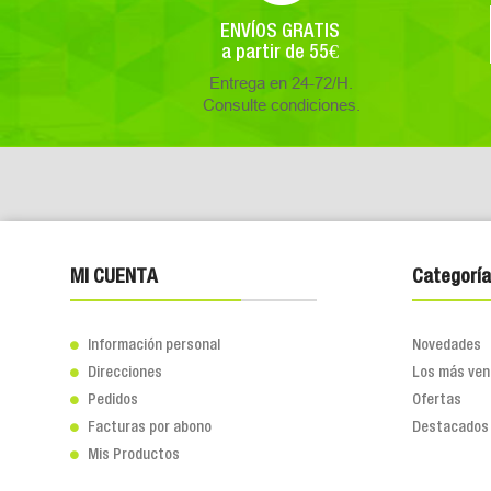
ENVÍOS GRATIS
a partir de 55€
Entrega en 24-72/H.
Consulte condiciones.
MI CUENTA
Categoría
Información personal
Novedades

Direcciones
Los más ven

Pedidos
Ofertas

Facturas por abono
Destacados

Mis Productos
