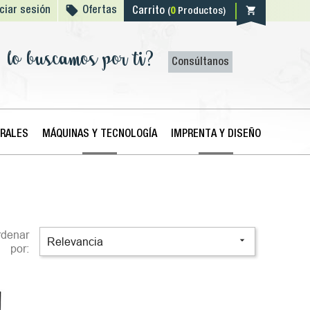

shopping_cart
iciar sesión
Ofertas
Carrito
(
0
Productos)
lo buscamos por ti?
Consúltanos
ERALES
MÁQUINAS Y TECNOLOGÍA
IMPRENTA Y DISEÑO
rdenar

Relevancia
por: