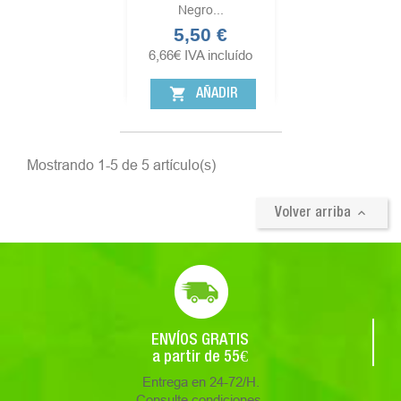
Negro...
5,50 €
Precio
6,66
€
IVA incluído
shopping_cart
AÑADIR
Mostrando 1-5 de 5 artículo(s)

Volver arriba
ENVÍOS GRATIS
a partir de 55€
Entrega en 24-72/H.
Consulte condiciones.