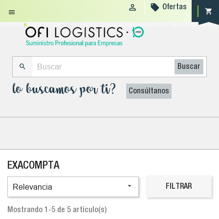


Ofertas
shopping_cart


Buscar
lo buscamos por ti?
Consúltanos
EXACOMPTA

Relevancia
FILTRAR
Mostrando 1-5 de 5 artículo(s)