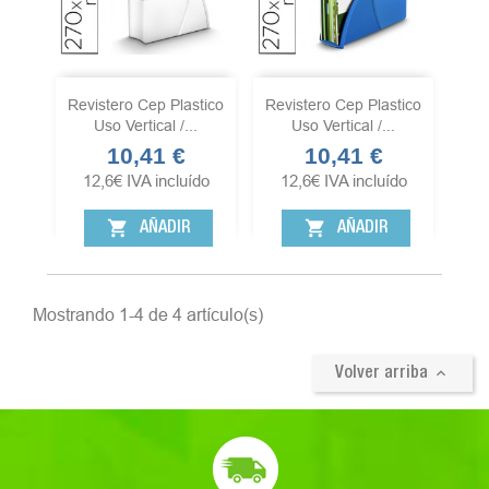
Revistero Cep Plastico
Revistero Cep Plastico
Uso Vertical /...
Uso Vertical /...
10,41 €
10,41 €
Precio
Precio
12,6
€
IVA incluído
12,6
€
IVA incluído
shopping_cart
shopping_cart
AÑADIR
AÑADIR
Mostrando 1-4 de 4 artículo(s)

Volver arriba