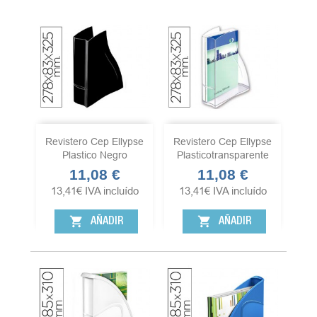
Revistero Cep Ellypse
Revistero Cep Ellypse
Plastico Negro
Plasticotransparente
11,08 €
11,08 €
Precio
Precio
13,41
€
IVA incluído
13,41
€
IVA incluído
shopping_cart
shopping_cart
AÑADIR
AÑADIR