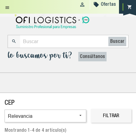


Ofertas
shopping_cart


Buscar
lo buscamos por ti?
Consúltanos
CEP

Relevancia
FILTRAR
Mostrando 1-4 de 4 artículo(s)