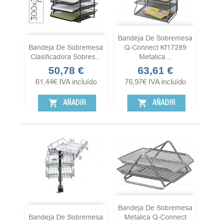
Bandeja De Sobremesa
Bandeja De Sobremesa
Q-Connect Kf17289
Clasificadora Sobres...
Metalica...
50,78 €
63,61 €
Precio
Precio
61,44
€
IVA incluído
76,97
€
IVA incluído
shopping_cart
shopping_cart
AÑADIR
AÑADIR
Bandeja De Sobremesa
Bandeja De Sobremesa
Metalica Q-Connect