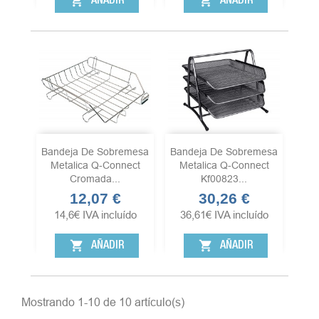
shopping_cart
shopping_cart
AÑADIR
AÑADIR
Bandeja De Sobremesa
Bandeja De Sobremesa
Metalica Q-Connect
Metalica Q-Connect
Cromada...
Kf00823...
12,07 €
30,26 €
Precio
Precio
14,6
€
IVA incluído
36,61
€
IVA incluído
shopping_cart
shopping_cart
AÑADIR
AÑADIR
Mostrando 1-10 de 10 artículo(s)