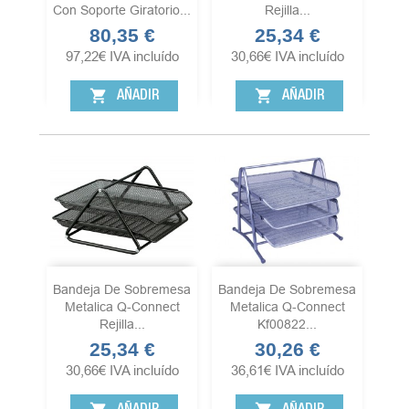
Con Soporte Giratorio...
Rejilla...
80,35 €
25,34 €
Precio
Precio
97,22
€
IVA incluído
30,66
€
IVA incluído
shopping_cart
shopping_cart
AÑADIR
AÑADIR
Bandeja De Sobremesa
Bandeja De Sobremesa
Metalica Q-Connect
Metalica Q-Connect
Rejilla...
Kf00822...
25,34 €
30,26 €
Precio
Precio
30,66
€
IVA incluído
36,61
€
IVA incluído