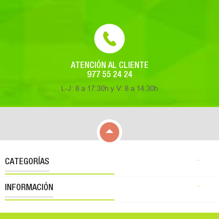
ATENCIÓN AL CLIENTE
977 55 24 24
L-J: 8 a 17:30h y V: 8 a 14:30h

CATEGORÍAS

INFORMACIÓN
