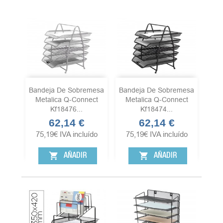
Bandeja De Sobremesa
Bandeja De Sobremesa
Metalica Q-Connect
Metalica Q-Connect
Kf18476...
Kf18474...
62,14 €
62,14 €
Precio
Precio
75,19
€
IVA incluído
75,19
€
IVA incluído
shopping_cart
shopping_cart
AÑADIR
AÑADIR