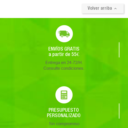

Volver arriba
ENVÍOS GRATIS
a partir de 55€
Entrega en 24-72/H.
Consulte condiciones.
PRESUPUESTO
PERSONALIZADO
Sin compromiso