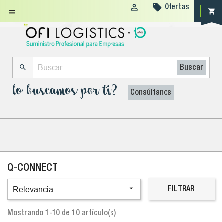


Ofertas
shopping_cart


Buscar
lo buscamos por ti?
Consúltanos
Q-CONNECT

Relevancia
FILTRAR
Mostrando 1-10 de 10 artículo(s)