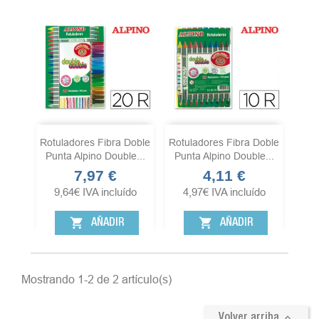
Rotuladores Fibra Doble
Rotuladores Fibra Doble
Punta Alpino Double...
Punta Alpino Double...
7,97 €
4,11 €
Precio
Precio
9,64
€
IVA incluído
4,97
€
IVA incluído
shopping_cart
shopping_cart
AÑADIR
AÑADIR
Mostrando 1-2 de 2 artículo(s)

Volver arriba