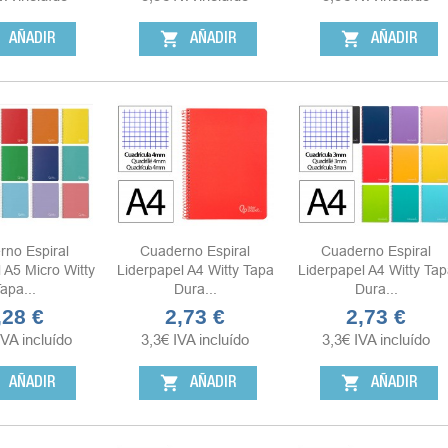
shopping_cart
shopping_cart
AÑADIR
AÑADIR
AÑADIR
rno Espiral
Cuaderno Espiral
Cuaderno Espiral
 A5 Micro Witty
Liderpapel A4 Witty Tapa
Liderpapel A4 Witty Tap
apa...
Dura...
Dura...
,28 €
2,73 €
2,73 €
ecio
Precio
Precio
IVA incluído
3,3
€
IVA incluído
3,3
€
IVA incluído
shopping_cart
shopping_cart
AÑADIR
AÑADIR
AÑADIR