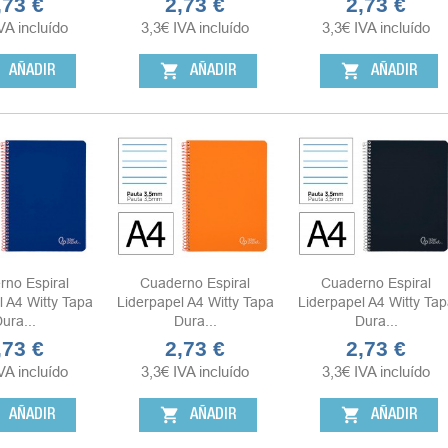
,73 €
2,73 €
2,73 €
ecio
Precio
Precio
VA incluído
3,3
€
IVA incluído
3,3
€
IVA incluído
shopping_cart
shopping_cart
AÑADIR
AÑADIR
AÑADIR
rno Espiral
Cuaderno Espiral
Cuaderno Espiral
l A4 Witty Tapa
Liderpapel A4 Witty Tapa
Liderpapel A4 Witty Tap
ura...
Dura...
Dura...
,73 €
2,73 €
2,73 €
ecio
Precio
Precio
VA incluído
3,3
€
IVA incluído
3,3
€
IVA incluído
shopping_cart
shopping_cart
AÑADIR
AÑADIR
AÑADIR