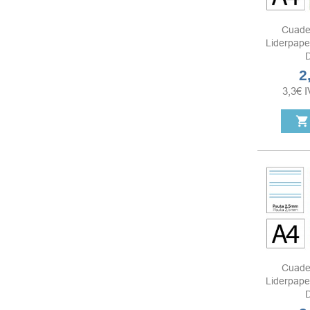
Cuade
Liderpape
D
2
Pr
3,3
€
I
shopping_cart
Cuade
Liderpape
D