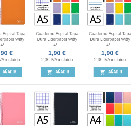
 Espiral Tapa
Cuaderno Espiral Tapa
Cuaderno Espiral Tap
erpapel Witty
Dura Liderpapel Witty
Dura Liderpapel Witty
4º...
4º...
4º...
,90 €
1,90 €
1,90 €
ecio
Precio
Precio
VA incluído
2,3
€
IVA incluído
2,3
€
IVA incluído
shopping_cart
shopping_cart
AÑADIR
AÑADIR
AÑADIR