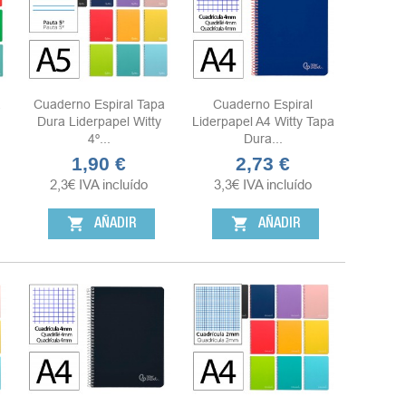
a
Cuaderno Espiral Tapa
Cuaderno Espiral
Dura Liderpapel Witty
Liderpapel A4 Witty Tapa
4º...
Dura...
1,90 €
2,73 €
Precio
Precio
2,3
€
IVA incluído
3,3
€
IVA incluído
shopping_cart
shopping_cart
AÑADIR
AÑADIR