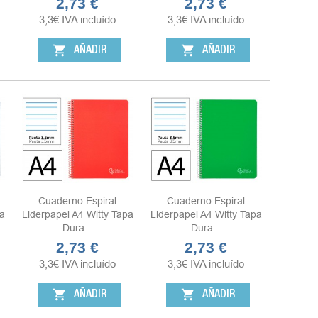
2,73 €
2,73 €
Precio
Precio
3,3
€
IVA incluído
3,3
€
IVA incluído
shopping_cart
shopping_cart
AÑADIR
AÑADIR
Cuaderno Espiral
Cuaderno Espiral
a
Liderpapel A4 Witty Tapa
Liderpapel A4 Witty Tapa
Dura...
Dura...
2,73 €
2,73 €
Precio
Precio
3,3
€
IVA incluído
3,3
€
IVA incluído
shopping_cart
shopping_cart
AÑADIR
AÑADIR