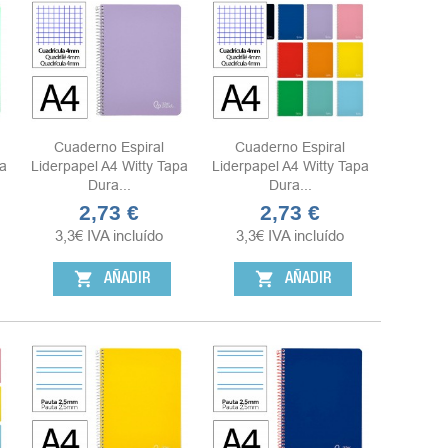
Cuaderno Espiral
Cuaderno Espiral
a
Liderpapel A4 Witty Tapa
Liderpapel A4 Witty Tapa
Dura...
Dura...
2,73 €
2,73 €
Precio
Precio
3,3
€
IVA incluído
3,3
€
IVA incluído
shopping_cart
shopping_cart
AÑADIR
AÑADIR