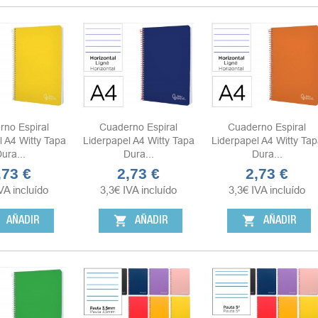
rno Espiral
Cuaderno Espiral
Cuaderno Espiral
l A4 Witty Tapa
Liderpapel A4 Witty Tapa
Liderpapel A4 Witty Tap
ura...
Dura...
Dura...
,73 €
2,73 €
2,73 €
ecio
Precio
Precio
VA incluído
3,3
€
IVA incluído
3,3
€
IVA incluído
shopping_cart
shopping_cart
AÑADIR
AÑADIR
AÑADIR