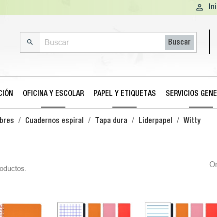

In

Buscar
CIÓN
OFICINA Y ESCOLAR
PAPEL Y ETIQUETAS
SERVICIOS GEN
obres
Cuadernos espiral
Tapa dura
Liderpapel
Witty
O
oductos.