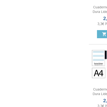
Cuaderno
Dura Lide
2
Pr
3,3
€
I
shopping_cart
Cuaderno
Dura Lide
2
Pr
3,3
€
I