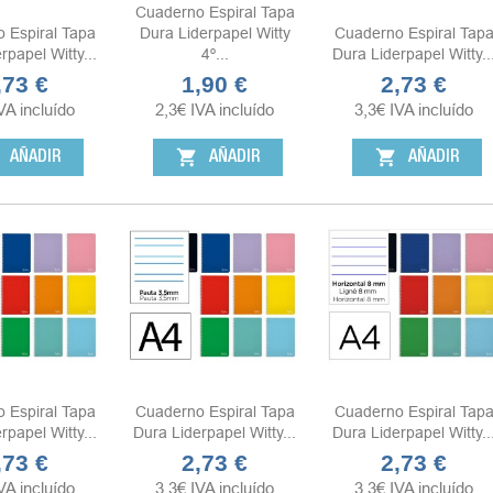
Cuaderno Espiral Tapa
 Espiral Tapa
Dura Liderpapel Witty
Cuaderno Espiral Tap
rpapel Witty...
4º...
Dura Liderpapel Witty..
,73 €
1,90 €
2,73 €
ecio
Precio
Precio
VA incluído
2,3
€
IVA incluído
3,3
€
IVA incluído
shopping_cart
shopping_cart
AÑADIR
AÑADIR
AÑADIR
 Espiral Tapa
Cuaderno Espiral Tapa
Cuaderno Espiral Tap
rpapel Witty...
Dura Liderpapel Witty...
Dura Liderpapel Witty..
,73 €
2,73 €
2,73 €
ecio
Precio
Precio
VA incluído
3,3
€
IVA incluído
3,3
€
IVA incluído