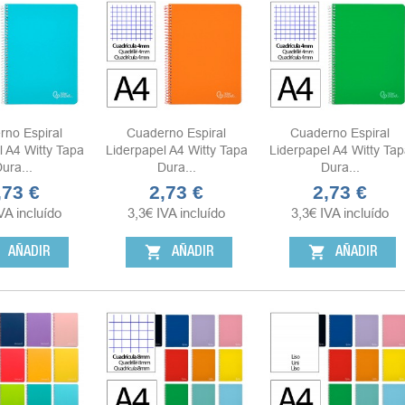
rno Espiral
Cuaderno Espiral
Cuaderno Espiral
l A4 Witty Tapa
Liderpapel A4 Witty Tapa
Liderpapel A4 Witty Tap
ura...
Dura...
Dura...
,73 €
2,73 €
2,73 €
ecio
Precio
Precio
VA incluído
3,3
€
IVA incluído
3,3
€
IVA incluído
shopping_cart
shopping_cart
AÑADIR
AÑADIR
AÑADIR