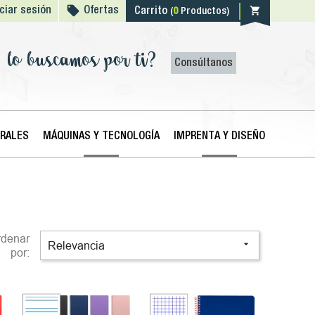

shopping_cart
iciar sesión
Ofertas
Carrito
(
0
Productos)
lo buscamos por ti?
Consúltanos
ERALES
MÁQUINAS Y TECNOLOGÍA
IMPRENTA Y DISEÑO
rdenar

Relevancia
por: