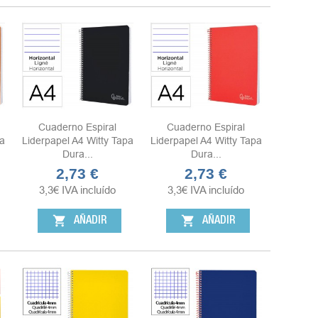
Cuaderno Espiral
Cuaderno Espiral
a
Liderpapel A4 Witty Tapa
Liderpapel A4 Witty Tapa
Dura...
Dura...
2,73 €
2,73 €
Precio
Precio
3,3
€
IVA incluído
3,3
€
IVA incluído
shopping_cart
shopping_cart
AÑADIR
AÑADIR