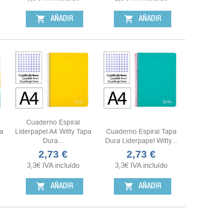
shopping_cart
shopping_cart
AÑADIR
AÑADIR
Cuaderno Espiral
a
Liderpapel A4 Witty Tapa
Cuaderno Espiral Tapa
Dura...
Dura Liderpapel Witty...
2,73 €
2,73 €
Precio
Precio
3,3
€
IVA incluído
3,3
€
IVA incluído
shopping_cart
shopping_cart
AÑADIR
AÑADIR