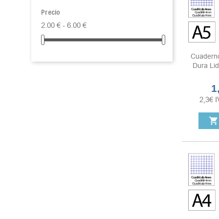
Precio
2.00 € - 6.00 €
Cuaderno
Dura Lid
1
Pr
2,3
€
I
shopping_cart