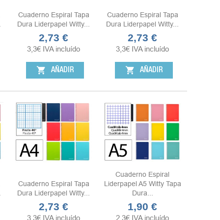
a
Cuaderno Espiral Tapa
Cuaderno Espiral Tapa
.
Dura Liderpapel Witty...
Dura Liderpapel Witty...
2,73 €
2,73 €
Precio
Precio
3,3
€
IVA incluído
3,3
€
IVA incluído
shopping_cart
shopping_cart
AÑADIR
AÑADIR
Cuaderno Espiral
a
Cuaderno Espiral Tapa
Liderpapel A5 Witty Tapa
.
Dura Liderpapel Witty...
Dura...
2,73 €
1,90 €
Precio
Precio
3,3
€
IVA incluído
2,3
€
IVA incluído