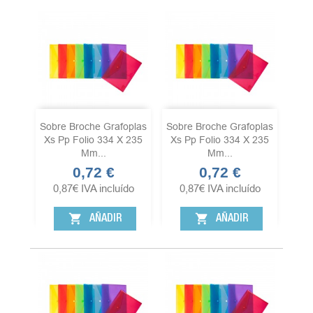
Sobre Broche Grafoplas
Sobre Broche Grafoplas
Xs Pp Folio 334 X 235
Xs Pp Folio 334 X 235
Mm...
Mm...
0,72 €
0,72 €
Precio
Precio
0,87
€
IVA incluído
0,87
€
IVA incluído
shopping_cart
shopping_cart
AÑADIR
AÑADIR