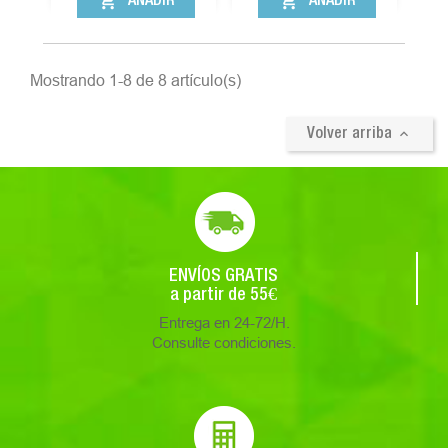
shopping_cart
shopping_cart
AÑADIR
AÑADIR
Mostrando 1-8 de 8 artículo(s)

Volver arriba
ENVÍOS GRATIS
a partir de 55€
Entrega en 24-72/H.
Consulte condiciones.