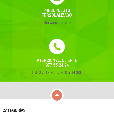
PRESUPUESTO
PERSONALIZADO
Sin compromiso
ATENCIÓN AL CLIENTE
977 55 24 24
L-J: 8 a 17:30h y V: 8 a 14:30h

CATEGORÍAS
