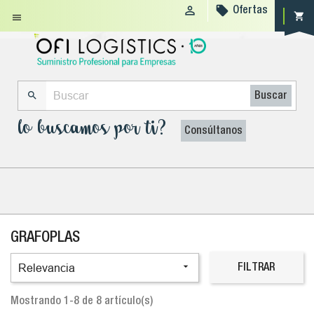


Ofertas
shopping_cart


Buscar
lo buscamos por ti?
Consúltanos
GRAFOPLAS

Relevancia
FILTRAR
Mostrando 1-8 de 8 artículo(s)