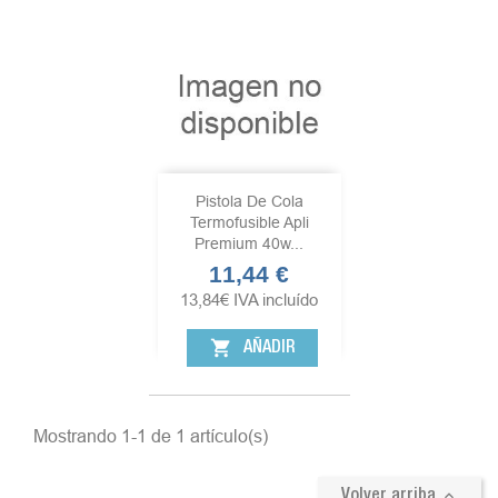
Pistola De Cola
Termofusible Apli
Premium 40w...
11,44 €
Precio
13,84
€
IVA incluído
shopping_cart
AÑADIR
Mostrando 1-1 de 1 artículo(s)

Volver arriba