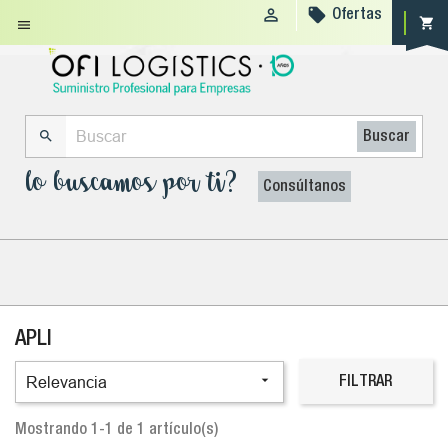


Ofertas
shopping_cart


Buscar
lo buscamos por ti?
Consúltanos
APLI

Relevancia
FILTRAR
Mostrando 1-1 de 1 artículo(s)