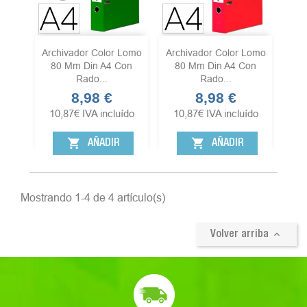
Archivador Color Lomo
Archivador Color Lomo
80 Mm Din A4 Con
80 Mm Din A4 Con
Rado...
Rado...
8,98 €
8,98 €
Precio
Precio
10,87
€
IVA incluído
10,87
€
IVA incluído
shopping_cart
shopping_cart
AÑADIR
AÑADIR
Mostrando 1-4 de 4 artículo(s)

Volver arriba