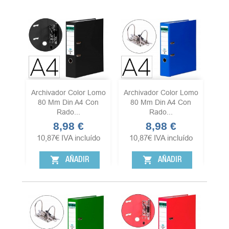
Archivador Color Lomo
Archivador Color Lomo
80 Mm Din A4 Con
80 Mm Din A4 Con
Rado...
Rado...
8,98 €
8,98 €
Precio
Precio
10,87
€
IVA incluído
10,87
€
IVA incluído
shopping_cart
shopping_cart
AÑADIR
AÑADIR