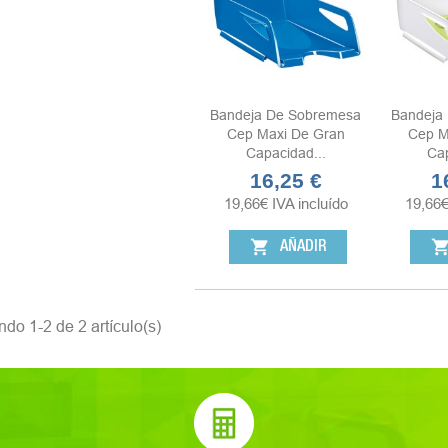
Bandeja De Sobremesa
Bandeja
Cep Maxi De Gran
Cep M
Capacidad...
Cap
16,25 €
1
Precio
Pr
19,66
€
IVA incluído
19,66
shopping_cart
shopping_ca
AÑADIR
do 1-2 de 2 artículo(s)