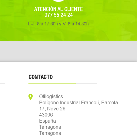
ATENCIÓN AL CLIENTE
977 55 24 24
L-J: 8 a 17:30h y V: 8 a 14:30h
CONTACTO

Ofilogistics
Polígono Industrial Francolí, Parcela
17, Nave 26
43006
España
Tarragona
Tarragona