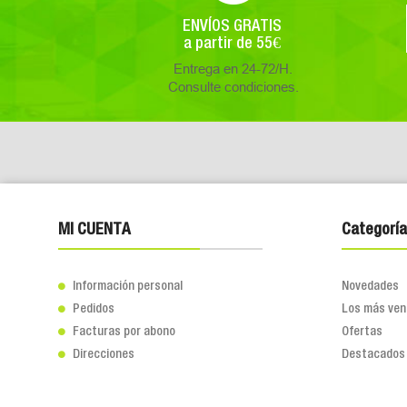
ENVÍOS GRATIS
a partir de 55€
Entrega en 24-72/H.
Consulte condiciones.
MI CUENTA
Categoría
Información personal
Novedades

Pedidos
Los más ven

Facturas por abono
Ofertas

Direcciones
Destacados
