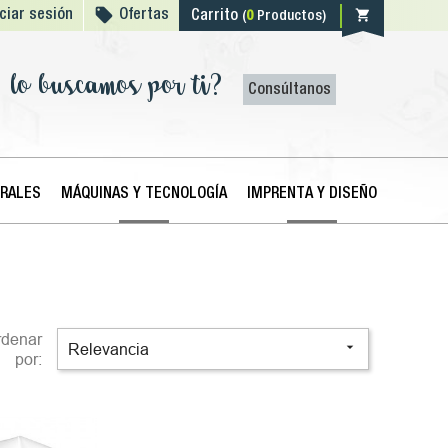

shopping_cart
iciar sesión
Ofertas
Carrito
(
0
Productos)
lo buscamos por ti?
Consúltanos
ERALES
MÁQUINAS Y TECNOLOGÍA
IMPRENTA Y DISEÑO
rdenar

Relevancia
por: