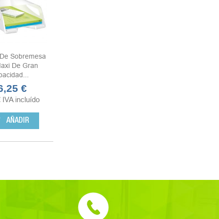
 De Sobremesa
axi De Gran
acidad...
6,25 €
ecio
€
IVA incluído
rt
AÑADIR