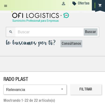


Ofertas
shopping_cart


Buscar
lo buscamos por ti?
Consúltanos
RADO PLAST

Relevancia
FILTRAR
Mostrando 1-22 de 22 artículo(s)