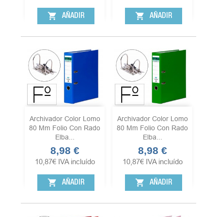
shopping_cart
shopping_cart
AÑADIR
AÑADIR
Archivador Color Lomo
Archivador Color Lomo
80 Mm Folio Con Rado
80 Mm Folio Con Rado
Elba...
Elba...
8,98 €
8,98 €
Precio
Precio
10,87
€
IVA incluído
10,87
€
IVA incluído
shopping_cart
shopping_cart
AÑADIR
AÑADIR