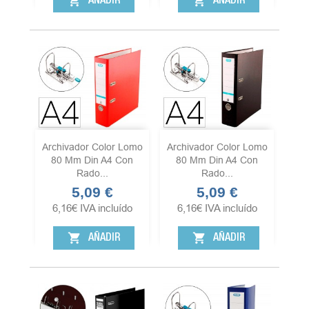
shopping_cart
shopping_cart
AÑADIR
AÑADIR
Archivador Color Lomo
Archivador Color Lomo
80 Mm Din A4 Con
80 Mm Din A4 Con
Rado...
Rado...
5,09 €
5,09 €
Precio
Precio
6,16
€
IVA incluído
6,16
€
IVA incluído
shopping_cart
shopping_cart
AÑADIR
AÑADIR