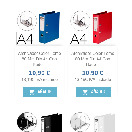
Archivador Color Lomo
Archivador Color Lomo
80 Mm Din A4 Con
80 Mm Din A4 Con
Rado...
Rado...
10,90 €
10,90 €
Precio
Precio
13,19
€
IVA incluído
13,19
€
IVA incluído
shopping_cart
shopping_cart
AÑADIR
AÑADIR