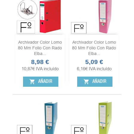
Archivador Color Lomo
Archivador Color Lomo
80 Mm Folio Con Rado
80 Mm Folio Con Rado
Elba...
Elba...
8,98 €
5,09 €
Precio
Precio
10,87
€
IVA incluído
6,16
€
IVA incluído
shopping_cart
shopping_cart
AÑADIR
AÑADIR