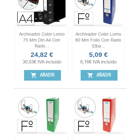
Archivador Color Lomo
Archivador Color Lomo
75 Mm Din A4 Con
80 Mm Folio Con Rado
Rado...
Elba...
24,82 €
5,09 €
Precio
Precio
30,03
€
IVA incluído
6,16
€
IVA incluído
shopping_cart
shopping_cart
AÑADIR
AÑADIR