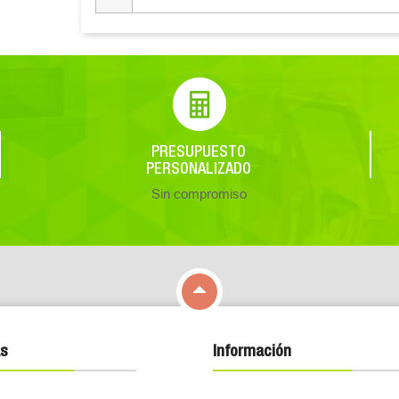
PRESUPUESTO
PERSONALIZADO
Sin compromiso

s
Información