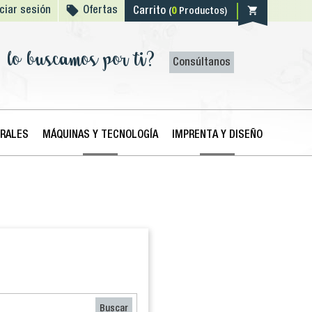

shopping_cart
iciar sesión
Ofertas
Carrito
(
0
Productos)
lo buscamos por ti?
Consúltanos
ERALES
MÁQUINAS Y TECNOLOGÍA
IMPRENTA Y DISEÑO
Buscar