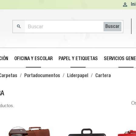

In

Buscar
CIÓN
OFICINA Y ESCOLAR
PAPEL Y ETIQUETAS
SERVICIOS GEN
Carpetas
Portadocumentos
Liderpapel
Cartera
RA
O
ductos.