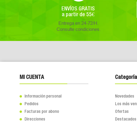
ENVÍOS GRATIS
a partir de 55€
Entrega en 24-72/H.
Consulte condiciones.
MI CUENTA
Categoría
Información personal
Novedades

Pedidos
Los más ven

Facturas por abono
Ofertas

Direcciones
Destacados
