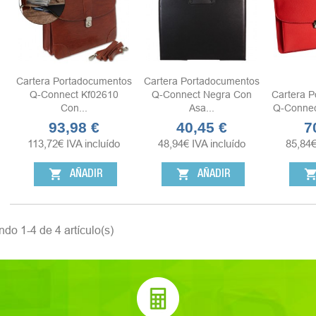
Cartera Portadocumentos
Cartera Portadocumentos
Q-Connect Kf02610
Q-Connect Negra Con
Cartera 
Con...
Asa...
Q-Connec
93,98 €
40,45 €
7
Precio
Precio
Pr
113,72
€
IVA incluído
48,94
€
IVA incluído
85,84
shopping_cart
shopping_cart
shopping_ca
AÑADIR
AÑADIR
do 1-4 de 4 artículo(s)