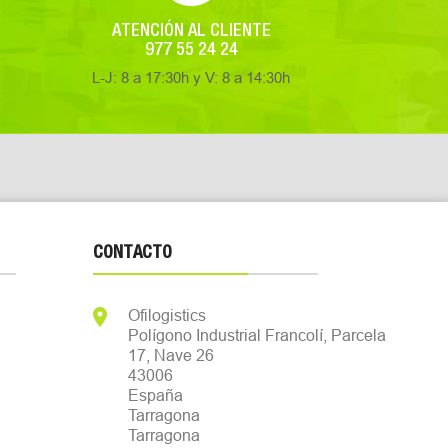
ATENCIÓN AL CLIENTE
977 55 24 24
L-J: 8 a 17:30h y V: 8 a 14:30h
CONTACTO

Ofilogistics
Polígono Industrial Francolí, Parcela
17, Nave 26
43006
España
Tarragona
Tarragona