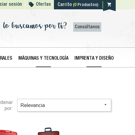

shopping_cart
iciar sesión
Ofertas
Carrito
(
0
Productos)
lo buscamos por ti?
Consúltanos
ERALES
MÁQUINAS Y TECNOLOGÍA
IMPRENTA Y DISEÑO
rdenar

Relevancia
por: