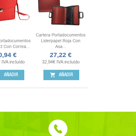
Cartera Portadocumentos
Portadocumentos
Liderpapel Roja Con
t Con Correa...
Asa...
0,94 €
27,22 €
ecio
Precio
€
IVA incluído
32,94
€
IVA incluído
rt
shopping_cart
AÑADIR
AÑADIR