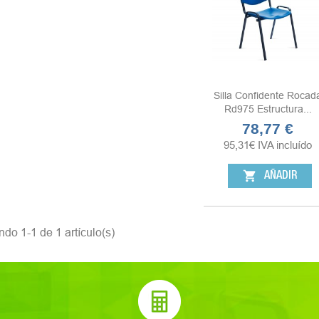
Silla Confidente Rocad
Rd975 Estructura...
78,77 €
Precio
95,31
€
IVA incluído
shopping_cart
AÑADIR
do 1-1 de 1 artículo(s)