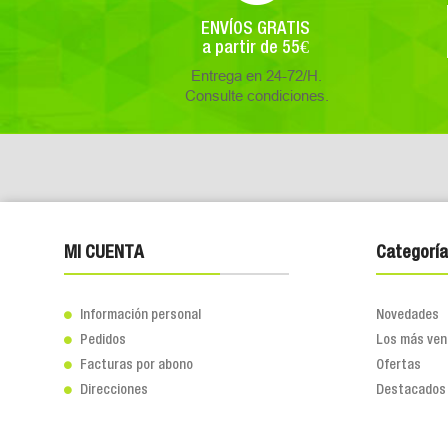
ENVÍOS GRATIS
a partir de 55€
Entrega en 24-72/H.
Consulte condiciones.
MI CUENTA
Categoría
Información personal
Novedades

Pedidos
Los más ven

Facturas por abono
Ofertas

Direcciones
Destacados
