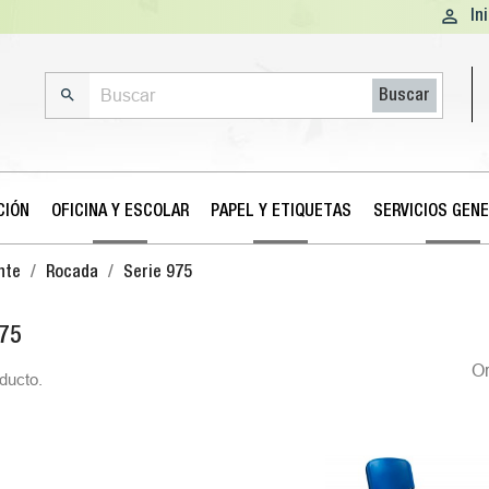

In

Buscar
CIÓN
OFICINA Y ESCOLAR
PAPEL Y ETIQUETAS
SERVICIOS GEN
nte
Rocada
Serie 975
975
O
ducto.