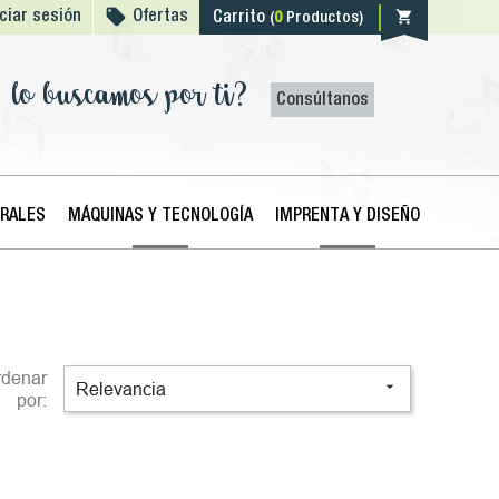

shopping_cart
iciar sesión
Ofertas
Carrito
(
0
Productos)
lo buscamos por ti?
Consúltanos
ERALES
MÁQUINAS Y TECNOLOGÍA
IMPRENTA Y DISEÑO
rdenar

Relevancia
por: