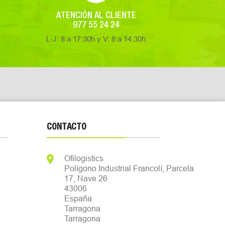
ATENCIÓN AL CLIENTE
977 55 24 24
L-J: 8 a 17:30h y V: 8 a 14:30h
CONTACTO

Ofilogistics
Polígono Industrial Francolí, Parcela
17, Nave 26
43006
España
Tarragona
Tarragona