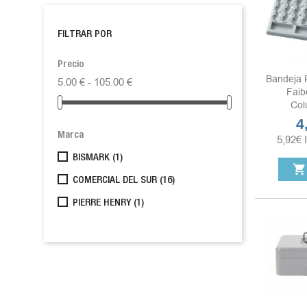
FILTRAR POR
Precio
Bandeja 
5.00 € - 105.00 €
Faib
Col
4
Pr
Marca
5,92
€
BISMARK
(1)
shopping_cart
COMERCIAL DEL SUR
(16)
PIERRE HENRY
(1)