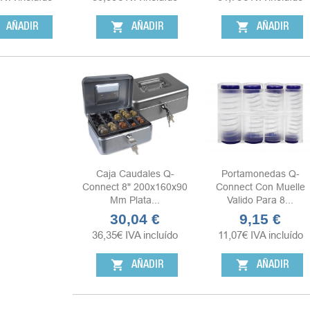
shopping_cart
shopping_cart
AÑADIR
AÑADIR
AÑADIR
Caja Caudales Q-
Portamonedas Q-
Connect 8" 200x160x90
Connect Con Muelle
Mm Plata...
Valido Para 8...
30,04 €
9,15 €
Precio
Precio
36,35
€
IVA incluído
11,07
€
IVA incluído
shopping_cart
shopping_cart
AÑADIR
AÑADIR