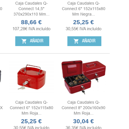
Caja Caudales Q-
Caja Caudales Q-
90
Connect 14,5"
Connect 6" 152x115x80
370x290x110 Mm...
Mm Negra...
88,66 €
25,25 €
Precio
Precio
107,28
€
IVA incluído
30,55
€
IVA incluído
shopping_cart
shopping_cart
AÑADIR
AÑADIR
Caja Caudales Q-
Caja Caudales Q-
 X
Connect 6" 152x115x80
Connect 8" 200x160x90
Mm Roja...
Mm Roja...
25,25 €
30,04 €
Precio
Precio
30,55
€
IVA incluído
36,35
€
IVA incluído