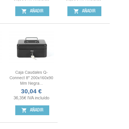
shopping_cart
shopping_cart
AÑADIR
AÑADIR
Caja Caudales Q-
Connect 8" 200x160x90
Mm Negra...
30,04 €
Precio
36,35
€
IVA incluído
shopping_cart
AÑADIR