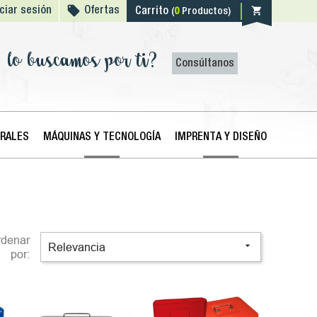

shopping_cart
iciar sesión
Ofertas
Carrito
(
0
Productos)
lo buscamos por ti?
Consúltanos
ERALES
MÁQUINAS Y TECNOLOGÍA
IMPRENTA Y DISEÑO
rdenar

Relevancia
por: