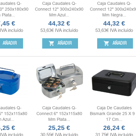
audales Q-
Caja Caudales Q-
Caja Caudales Q-
0" 250x180x90
Connect 12" 300x240x90
Connect 12" 300x240x
Plata...
Mm Azul...
Mm Negra...
,45 €
44,32 €
44,32 €
cio
Precio
Precio
IVA incluído
53,63
€
IVA incluído
53,63
€
IVA incluído
shopping_cart
shopping_cart
AÑADIR
AÑADIR
AÑADIR
audales Q-
Caja Caudales Q-
Caja De Caudales
6" 152x115x80
Connect 6" 152x115x80
Bismark Grande 25 X 9
 Azul...
Mm Plata...
17 Cm...
,25 €
25,25 €
26,24 €
cio
Precio
Precio
IVA incluído
30,55
€
IVA incluído
31,75
€
IVA incluído