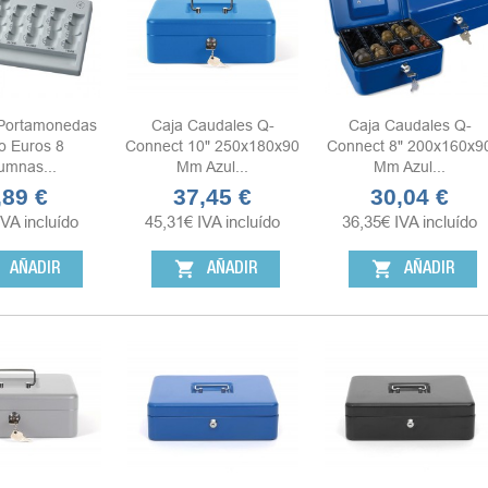
Portamonedas
Caja Caudales Q-
Caja Caudales Q-
o Euros 8
Connect 10" 250x180x90
Connect 8" 200x160x9
umnas...
Mm Azul...
Mm Azul...
,89 €
37,45 €
30,04 €
ecio
Precio
Precio
IVA incluído
45,31
€
IVA incluído
36,35
€
IVA incluído
shopping_cart
shopping_cart
AÑADIR
AÑADIR
AÑADIR