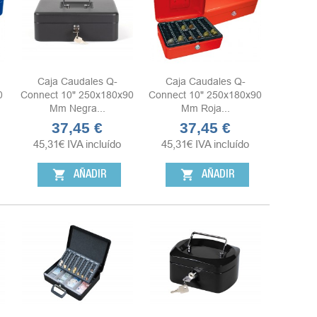
Caja Caudales Q-
Caja Caudales Q-
0
Connect 10" 250x180x90
Connect 10" 250x180x90
Mm Negra...
Mm Roja...
37,45 €
37,45 €
Precio
Precio
45,31
€
IVA incluído
45,31
€
IVA incluído
shopping_cart
shopping_cart
AÑADIR
AÑADIR