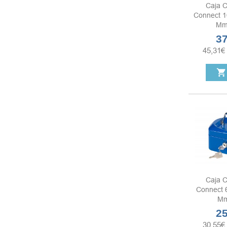
Caja C
Connect 1
Mm 
37
Pre
45,31
€
shopping_cart
Caja C
Connect 
Mm
25
Pre
30,55
€