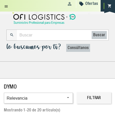


Ofertas
shopping_cart


Buscar
lo buscamos por ti?
Consúltanos
DYMO

Relevancia
FILTRAR
Mostrando 1-20 de 20 artículo(s)