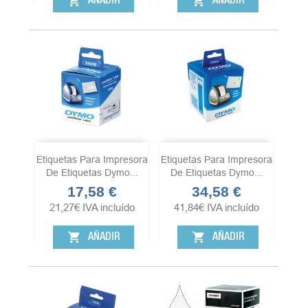
shopping_cart
shopping_cart
AÑADIR
AÑADIR
Etiquetas Para Impresora
Etiquetas Para Impresora
De Etiquetas Dymo...
De Etiquetas Dymo...
17,58 €
34,58 €
Precio
Precio
21,27
€
IVA incluído
41,84
€
IVA incluído
shopping_cart
shopping_cart
AÑADIR
AÑADIR