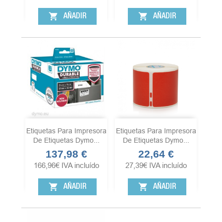
shopping_cart
shopping_cart
AÑADIR
AÑADIR
Etiquetas Para Impresora
Etiquetas Para Impresora
De Etiquetas Dymo...
De Etiquetas Dymo...
137,98 €
22,64 €
Precio
Precio
166,96
€
IVA incluído
27,39
€
IVA incluído
shopping_cart
shopping_cart
AÑADIR
AÑADIR