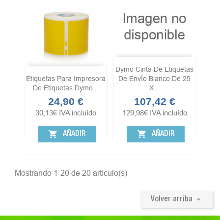
Dymo Cinta De Etiquetas
Etiquetas Para Impresora
De EnvÍo Blanco De 25
De Etiquetas Dymo...
X...
24,90 €
107,42 €
Precio
Precio
30,13
€
IVA incluído
129,98
€
IVA incluído
shopping_cart
shopping_cart
AÑADIR
AÑADIR
Mostrando 1-20 de 20 artículo(s)

Volver arriba