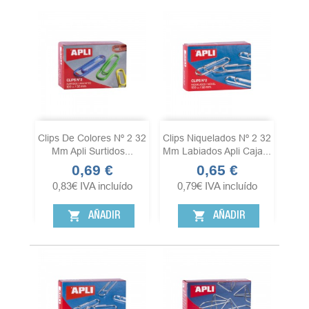
Clips De Colores Nº 2 32
Clips Niquelados Nº 2 32
Mm Apli Surtidos...
Mm Labiados Apli Caja...
0,69 €
0,65 €
Precio
Precio
0,83
€
IVA incluído
0,79
€
IVA incluído
shopping_cart
shopping_cart
AÑADIR
AÑADIR