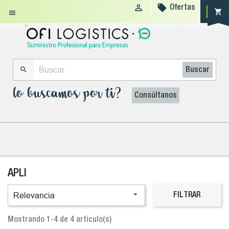


Ofertas
shopping_cart


Buscar
lo buscamos por ti?
Consúltanos
APLI

Relevancia
FILTRAR
Mostrando 1-4 de 4 artículo(s)