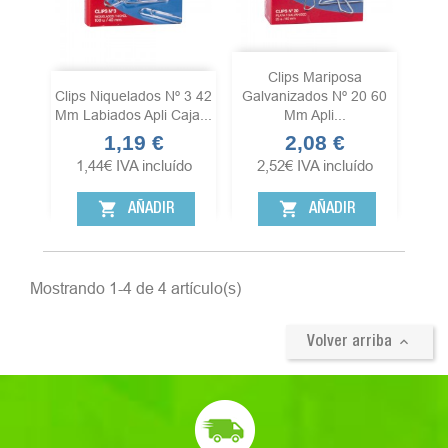
Clips Mariposa
Clips Niquelados Nº 3 42
Galvanizados Nº 20 60
Mm Labiados Apli Caja...
Mm Apli...
1,19 €
2,08 €
Precio
Precio
1,44
€
IVA incluído
2,52
€
IVA incluído
shopping_cart
shopping_cart
AÑADIR
AÑADIR
Mostrando 1-4 de 4 artículo(s)

Volver arriba