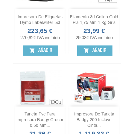
Impresora De Etiquetas
Filamento 3d Colido Gold
Dymo Labelwriter 5xl
Pla 1,75 Mm 1 Kg Gris
223,65 €
23,99 €
Precio
Precio
270,62
€
IVA incluído
29,03
€
IVA incluído
shopping_cart
shopping_cart
AÑADIR
AÑADIR
Tarjeta Pvc Para
Impresora De Tarjeta
Impresora Badgy Grosor
Badgy 200 Incluye
0,50 Mm...
Cinta...
21,36 €
1.119,32 €
Precio
Precio