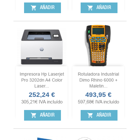
shopping_cart
shopping_cart
AÑADIR
AÑADIR
Impresora Hp Laserjet
Rotuladora Industrial
Pro 3202dn A4 Color
Dimo Rhino 6000 +
Laser...
Maletin...
252,24 €
493,95 €
Precio
Precio
305,21
€
IVA incluído
597,68
€
IVA incluído
shopping_cart
shopping_cart
AÑADIR
AÑADIR