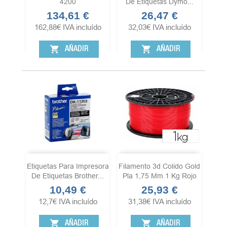
4200
De Etiquetas Dymo...
134,61 €
26,47 €
Precio
Precio
162,88
€
IVA incluído
32,03
€
IVA incluído
shopping_cart
shopping_cart
AÑADIR
AÑADIR
Etiquetas Para Impresora
Filamento 3d Colido Gold
De Etiquetas Brother...
Pla 1,75 Mm 1 Kg Rojo
10,49 €
25,93 €
Precio
Precio
12,7
€
IVA incluído
31,38
€
IVA incluído
shopping_cart
shopping_cart
AÑADIR
AÑADIR