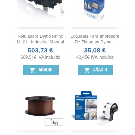
Rotuladora Dymo Rhino
Etiquetas Para Impresora
M1011 Industrial Manual
De Etiquetas Dymo...
503,73 €
35,08 €
Precio
Precio
609,51
€
IVA incluído
42,45
€
IVA incluído
shopping_cart
shopping_cart
AÑADIR
AÑADIR