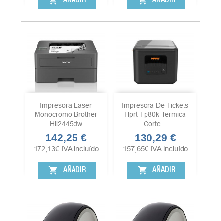
shopping_cart
shopping_cart
AÑADIR
AÑADIR
Impresora Laser
Impresora De Tickets
Monocromo Brother
Hprt Tp80k Termica
Hll2445dw
Corte...
142,25 €
130,29 €
Precio
Precio
172,13
€
IVA incluído
157,65
€
IVA incluído
shopping_cart
shopping_cart
AÑADIR
AÑADIR