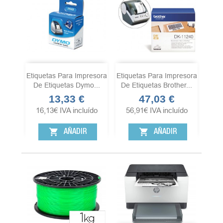
Etiquetas Para Impresora
Etiquetas Para Impresora
De Etiquetas Dymo...
De Etiquetas Brother...
13,33 €
47,03 €
Precio
Precio
16,13
€
IVA incluído
56,91
€
IVA incluído
shopping_cart
shopping_cart
AÑADIR
AÑADIR