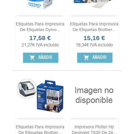
Etiquetas Para Impresora
Etiquetas Para Impresora
De Etiquetas Dymo...
De Etiquetas Brother...
17,58 €
15,16 €
Precio
Precio
21,27
€
IVA incluído
18,34
€
IVA incluído
shopping_cart
shopping_cart
AÑADIR
AÑADIR
Etiquetas Para Impresora
Impresora Plotter Hp
De Etiquetas Brother...
Desingjet T630 De 24...