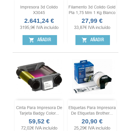
Impresora 3d Colido
Filamento 3d Colido Gold
X3045
Pla 1,75 Mm 1 Kg Blanco
2.641,24 €
27,99 €
Precio
Precio
3195,9
€
IVA incluído
33,87
€
IVA incluído
shopping_cart
shopping_cart
AÑADIR
AÑADIR
Cinta Para Impresora De
Etiquetas Para Impresora
Tarjeta Badgy Color...
De Etiquetas Brother...
59,52 €
20,90 €
Precio
Precio
72,02
€
IVA incluído
25,29
€
IVA incluído