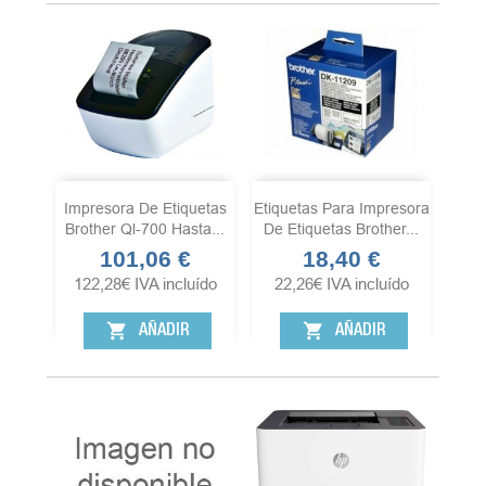
Impresora De Etiquetas
Etiquetas Para Impresora
Brother Ql-700 Hasta...
De Etiquetas Brother...
101,06 €
18,40 €
Precio
Precio
122,28
€
IVA incluído
22,26
€
IVA incluído
shopping_cart
shopping_cart
AÑADIR
AÑADIR