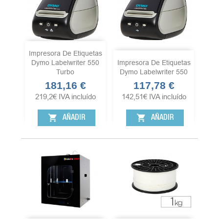
Impresora De Etiquetas
Dymo Labelwriter 550
Impresora De Etiquetas
Turbo
Dymo Labelwriter 550
181,16 €
117,78 €
Precio
Precio
219,2
€
IVA incluído
142,51
€
IVA incluído
shopping_cart
shopping_cart
AÑADIR
AÑADIR