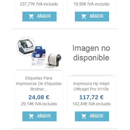
237,77
€
IVA incluído
19,95
€
IVA incluído
shopping_cart
shopping_cart
AÑADIR
AÑADIR
Etiquetas Para
Impresoras De Etiquetas
Impresora Hp Inkjet
Brother...
Officejet Pro 9110b
24,08 €
117,72 €
Precio
Precio
29,14
€
IVA incluído
142,44
€
IVA incluído
shopping_cart
shopping_cart
AÑADIR
AÑADIR