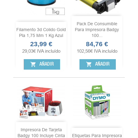
Pack De Consumible
Filamento 3d Colido Gold
Para Impresora Badgy
Pla 1,75 Mm 1 Kg Azul
100...
23,99 €
84,76 €
Precio
Precio
29,03
€
IVA incluído
102,56
€
IVA incluído
shopping_cart
shopping_cart
AÑADIR
AÑADIR
Impresora De Tarjeta
Badgy 100 Incluye Cinta
Etiquetas Para Impresora