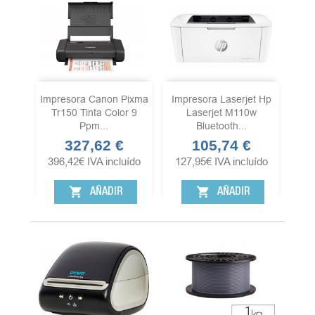
Impresora Canon Pixma
Impresora Laserjet Hp
Tr150 Tinta Color 9
Laserjet M110w
Ppm...
Bluetooth...
327,62 €
105,74 €
Precio
Precio
396,42
€
IVA incluído
127,95
€
IVA incluído
shopping_cart
shopping_cart
AÑADIR
AÑADIR