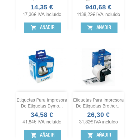
14,35 €
940,68 €
Precio
Precio
17,36
€
IVA incluído
1138,22
€
IVA incluído
shopping_cart
shopping_cart
AÑADIR
AÑADIR
Etiquetas Para Impresora
Etiquetas Para Impresora
De Etiquetas Dymo...
De Etiquetas Brother...
34,58 €
26,30 €
Precio
Precio
41,84
€
IVA incluído
31,82
€
IVA incluído
shopping_cart
shopping_cart
AÑADIR
AÑADIR