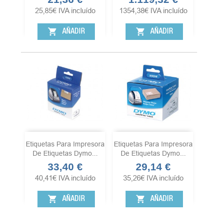
25,85
€
IVA incluído
1354,38
€
IVA incluído
shopping_cart
shopping_cart
AÑADIR
AÑADIR
Etiquetas Para Impresora
Etiquetas Para Impresora
De Etiquetas Dymo...
De Etiquetas Dymo...
33,40 €
29,14 €
Precio
Precio
40,41
€
IVA incluído
35,26
€
IVA incluído
shopping_cart
shopping_cart
AÑADIR
AÑADIR