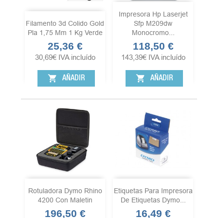
Impresora Hp Laserjet
Filamento 3d Colido Gold
Sfp M209dw
Pla 1,75 Mm 1 Kg Verde
Monocromo...
25,36 €
118,50 €
Precio
Precio
30,69
€
IVA incluído
143,39
€
IVA incluído
shopping_cart
shopping_cart
AÑADIR
AÑADIR
Rotuladora Dymo Rhino
Etiquetas Para Impresora
4200 Con Maletin
De Etiquetas Dymo...
196,50 €
16,49 €
Precio
Precio