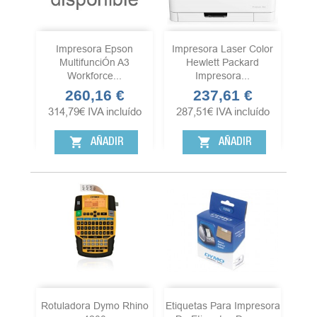
Impresora Epson
Impresora Laser Color
MultifunciÓn A3
Hewlett Packard
Workforce...
Impresora...
260,16 €
237,61 €
Precio
Precio
314,79
€
IVA incluído
287,51
€
IVA incluído
shopping_cart
shopping_cart
AÑADIR
AÑADIR
Rotuladora Dymo Rhino
Etiquetas Para Impresora