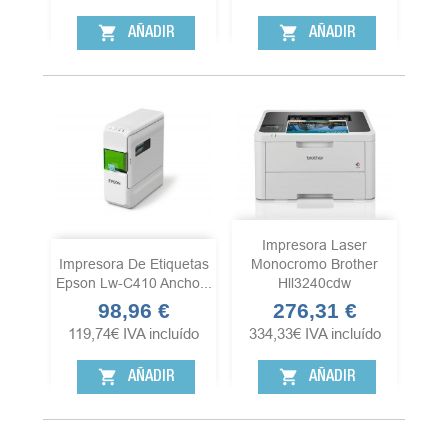
shopping_cart
shopping_cart
AÑADIR
AÑADIR
Impresora Laser
Impresora De Etiquetas
Monocromo Brother
Epson Lw-C410 Ancho...
Hll3240cdw
98,96 €
276,31 €
Precio
Precio
119,74
€
IVA incluído
334,33
€
IVA incluído
shopping_cart
shopping_cart
AÑADIR
AÑADIR