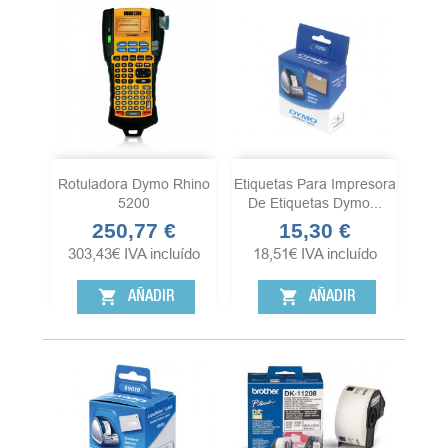
Rotuladora Dymo Rhino
Etiquetas Para Impresora
5200
De Etiquetas Dymo...
250,77 €
15,30 €
Precio
Precio
303,43
€
IVA incluído
18,51
€
IVA incluído
shopping_cart
shopping_cart
AÑADIR
AÑADIR