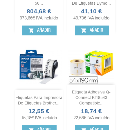
50...
De Etiquetas Dymo...
804,68 €
41,10 €
Precio
Precio
973,66
€
IVA incluído
49,73
€
IVA incluído
shopping_cart
shopping_cart
AÑADIR
AÑADIR
Etiqueta Adhesiva Q-
Etiquetas Para Impresora
Connect Kf18543
De Etiquetas Brother...
Compatible...
12,55 €
18,74 €
Precio
Precio
15,18
€
IVA incluído
22,68
€
IVA incluído