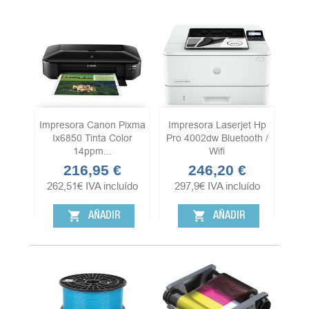
Impresora Canon Pixma
Impresora Laserjet Hp
Ix6850 Tinta Color
Pro 4002dw Bluetooth /
14ppm...
Wifi
216,95 €
246,20 €
Precio
Precio
262,51
€
IVA incluído
297,9
€
IVA incluído
shopping_cart
shopping_cart
AÑADIR
AÑADIR