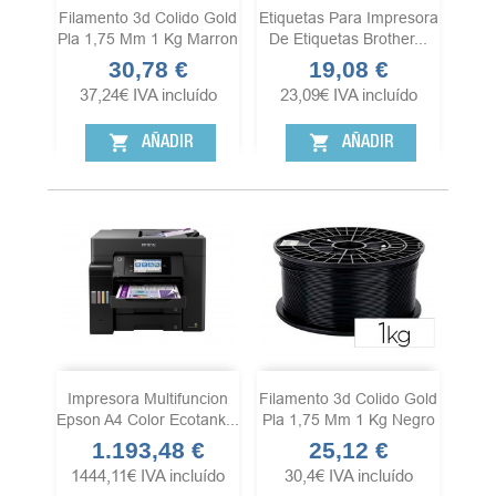
Filamento 3d Colido Gold
Etiquetas Para Impresora
Pla 1,75 Mm 1 Kg Marron
De Etiquetas Brother...
30,78 €
19,08 €
Precio
Precio
37,24
€
IVA incluído
23,09
€
IVA incluído
shopping_cart
shopping_cart
AÑADIR
AÑADIR
Impresora Multifuncion
Filamento 3d Colido Gold
Epson A4 Color Ecotank...
Pla 1,75 Mm 1 Kg Negro
1.193,48 €
25,12 €
Precio
Precio
1444,11
€
IVA incluído
30,4
€
IVA incluído