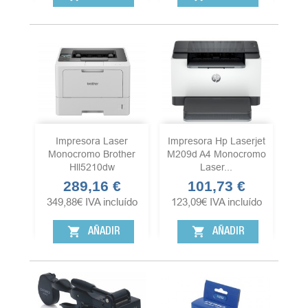
Impresora Laser
Impresora Hp Laserjet
Monocromo Brother
M209d A4 Monocromo
Hll5210dw
Laser...
289,16 €
101,73 €
Precio
Precio
349,88
€
IVA incluído
123,09
€
IVA incluído
shopping_cart
shopping_cart
AÑADIR
AÑADIR