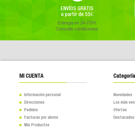
ENVÍOS GRATIS
a partir de 55€
Entrega en 24-72/H.
Consulte condiciones.
MI CUENTA
Categoría
Información personal
Novedades

Direcciones
Los más ven

Pedidos
Ofertas

Facturas por abono
Destacados

Mis Productos
