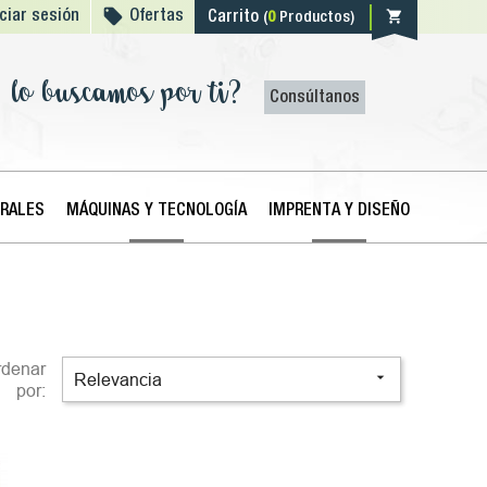

shopping_cart
iciar sesión
Ofertas
Carrito
(
0
Productos)
lo buscamos por ti?
Consúltanos
ERALES
MÁQUINAS Y TECNOLOGÍA
IMPRENTA Y DISEÑO
rdenar

Relevancia
por: