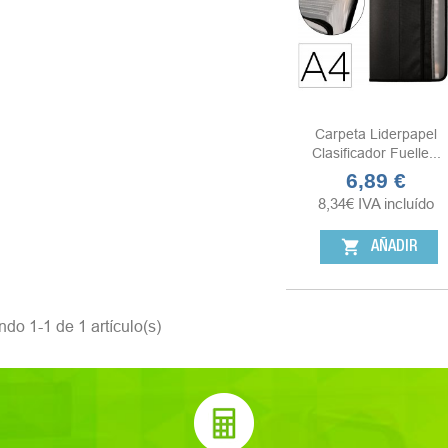
Carpeta Liderpapel
Clasificador Fuelle...
6,89 €
Precio
8,34
€
IVA incluído
shopping_cart
AÑADIR
do 1-1 de 1 artículo(s)