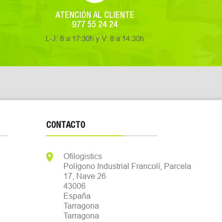
ATENCIÓN AL CLIENTE
977 55 24 24
L-J: 8 a 17:30h y V: 8 a 14:30h
CONTACTO

Ofilogistics
Polígono Industrial Francolí, Parcela
17, Nave 26
43006
España
Tarragona
Tarragona