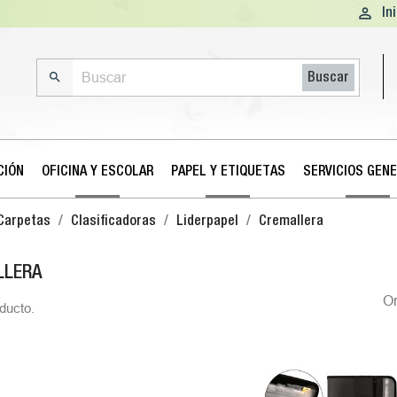

In

Buscar
CIÓN
OFICINA Y ESCOLAR
PAPEL Y ETIQUETAS
SERVICIOS GEN
Carpetas
Clasificadoras
Liderpapel
Cremallera
LLERA
O
ducto.