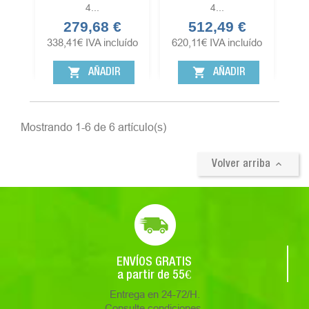
4...
4...
279,68 €
512,49 €
Precio
Precio
338,41
€
IVA incluído
620,11
€
IVA incluído
shopping_cart
shopping_cart
AÑADIR
AÑADIR
Mostrando 1-6 de 6 artículo(s)

Volver arriba
ENVÍOS GRATIS
a partir de 55€
Entrega en 24-72/H.
Consulte condiciones.