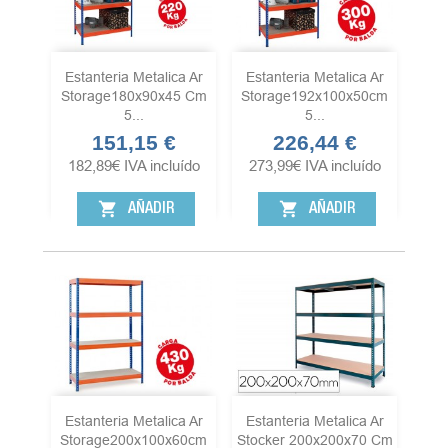
Estanteria Metalica Ar
Estanteria Metalica Ar
Storage180x90x45 Cm
Storage192x100x50cm
5...
5...
151,15 €
226,44 €
Precio
Precio
182,89
€
IVA incluído
273,99
€
IVA incluído
shopping_cart
shopping_cart
AÑADIR
AÑADIR
Estanteria Metalica Ar
Estanteria Metalica Ar
Storage200x100x60cm
Stocker 200x200x70 Cm