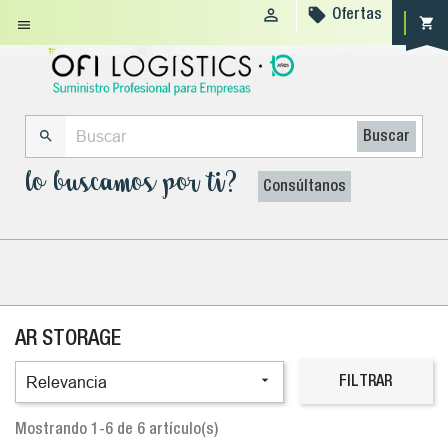


Ofertas
shopping_cart


Buscar
lo buscamos por ti?
Consúltanos
AR STORAGE

Relevancia
FILTRAR
Mostrando 1-6 de 6 artículo(s)