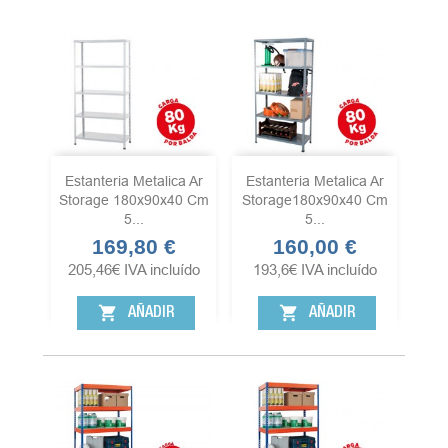
Estanteria Metalica Ar
Estanteria Metalica Ar
Storage 180x90x40 Cm
Storage180x90x40 Cm
5...
5...
169,80 €
160,00 €
Precio
Precio
205,46
€
IVA incluído
193,6
€
IVA incluído
shopping_cart
shopping_cart
AÑADIR
AÑADIR