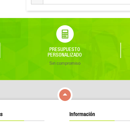
PRESUPUESTO
PERSONALIZADO
Sin compromiso

s
Información