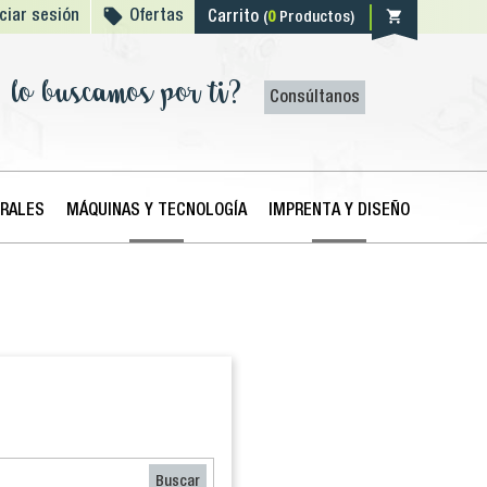

shopping_cart
iciar sesión
Ofertas
Carrito
(
0
Productos)
lo buscamos por ti?
Consúltanos
ERALES
MÁQUINAS Y TECNOLOGÍA
IMPRENTA Y DISEÑO
Buscar