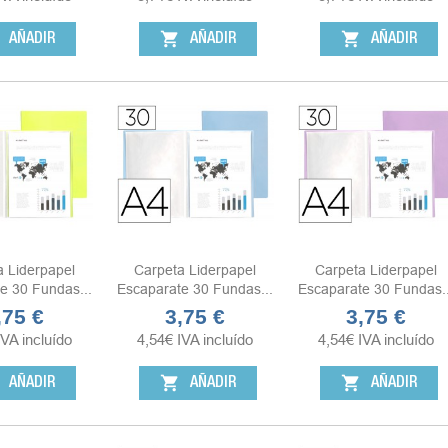
shopping_cart
shopping_cart
AÑADIR
AÑADIR
AÑADIR
a Liderpapel
Carpeta Liderpapel
Carpeta Liderpapel
e 30 Fundas...
Escaparate 30 Fundas...
Escaparate 30 Fundas..
,75 €
3,75 €
3,75 €
ecio
Precio
Precio
IVA incluído
4,54
€
IVA incluído
4,54
€
IVA incluído
shopping_cart
shopping_cart
AÑADIR
AÑADIR
AÑADIR