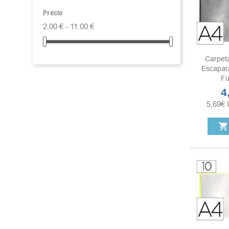
Precio
2.00 € - 11.00 €
Carpet
Escapar
Fu
4
Pr
5,69
€
shopping_cart