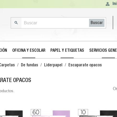

In

Buscar
CIÓN
OFICINA Y ESCOLAR
PAPEL Y ETIQUETAS
SERVICIOS GEN
Carpetas
De fundas
Liderpapel
Escaparate opacos
RATE OPACOS
O
oductos.