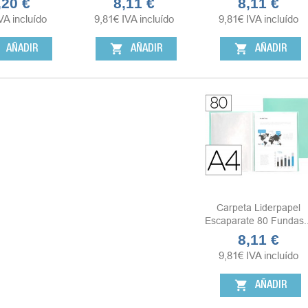
,20 €
8,11 €
8,11 €
ecio
Precio
Precio
VA incluído
9,81
€
IVA incluído
9,81
€
IVA incluído
shopping_cart
shopping_cart
AÑADIR
AÑADIR
AÑADIR
Carpeta Liderpapel
Escaparate 80 Fundas..
8,11 €
Precio
9,81
€
IVA incluído
shopping_cart
AÑADIR