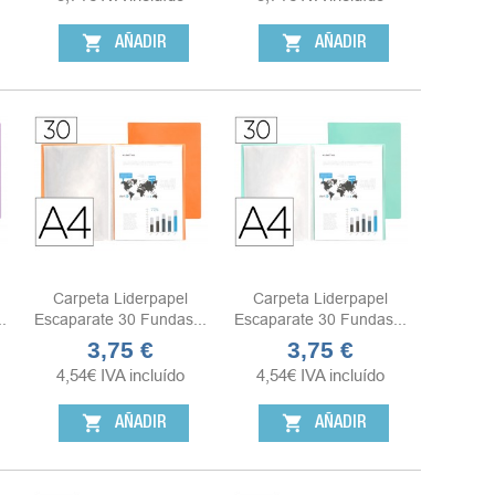
shopping_cart
shopping_cart
AÑADIR
AÑADIR
Carpeta Liderpapel
Carpeta Liderpapel
.
Escaparate 30 Fundas...
Escaparate 30 Fundas...
3,75 €
3,75 €
Precio
Precio
4,54
€
IVA incluído
4,54
€
IVA incluído
shopping_cart
shopping_cart
AÑADIR
AÑADIR