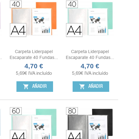
Carpeta Liderpapel
Carpeta Liderpapel
.
Escaparate 40 Fundas...
Escaparate 40 Fundas...
4,70 €
4,70 €
Precio
Precio
5,69
€
IVA incluído
5,69
€
IVA incluído
shopping_cart
shopping_cart
AÑADIR
AÑADIR