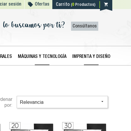

shopping_cart
iciar sesión
Ofertas
Carrito
(
0
Productos)
lo buscamos por ti?
Consúltanos
ERALES
MÁQUINAS Y TECNOLOGÍA
IMPRENTA Y DISEÑO
rdenar

Relevancia
por: