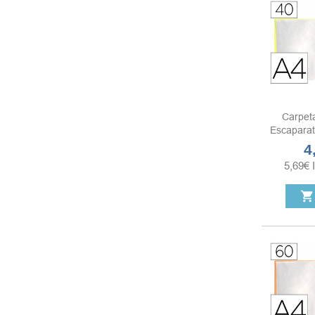
Carpet
Escaparat
4
Pr
5,69
€
shopping_cart