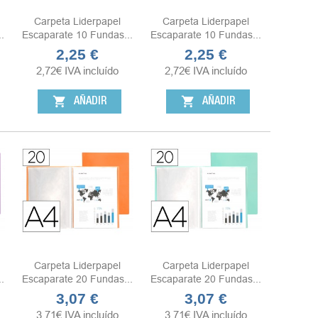
Carpeta Liderpapel
Carpeta Liderpapel
.
Escaparate 10 Fundas...
Escaparate 10 Fundas...
2,25 €
2,25 €
Precio
Precio
2,72
€
IVA incluído
2,72
€
IVA incluído
shopping_cart
shopping_cart
AÑADIR
AÑADIR
Carpeta Liderpapel
Carpeta Liderpapel
.
Escaparate 20 Fundas...
Escaparate 20 Fundas...
3,07 €
3,07 €
Precio
Precio
3,71
€
IVA incluído
3,71
€
IVA incluído