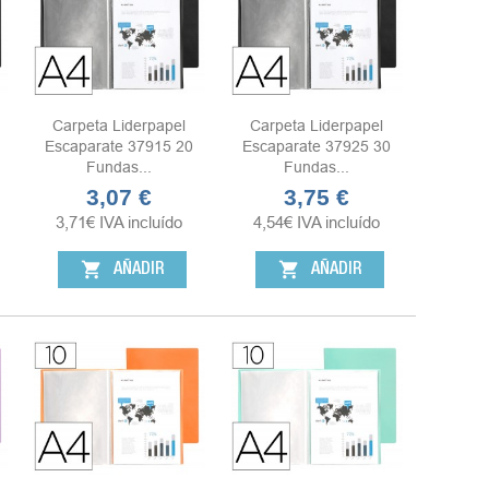
Carpeta Liderpapel
Carpeta Liderpapel
Escaparate 37915 20
Escaparate 37925 30
Fundas...
Fundas...
3,07 €
3,75 €
Precio
Precio
3,71
€
IVA incluído
4,54
€
IVA incluído
shopping_cart
shopping_cart
AÑADIR
AÑADIR