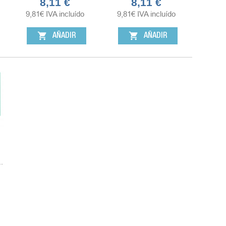
8,11 €
8,11 €
Precio
Precio
9,81
€
IVA incluído
9,81
€
IVA incluído
shopping_cart
shopping_cart
AÑADIR
AÑADIR
.