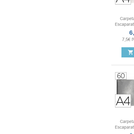
Carpet
Escaparat
6
Pr
7,5
€
I
shopping_cart
Carpet
Escaparat