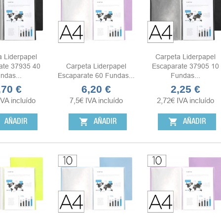
a Liderpapel
Carpeta Liderpapel
ate 37935 40
Carpeta Liderpapel
Escaparate 37905 10
ndas...
Escaparate 60 Fundas...
Fundas...
,70 €
6,20 €
2,25 €
ecio
Precio
Precio
IVA incluído
7,5
€
IVA incluído
2,72
€
IVA incluído
shopping_cart
shopping_cart
AÑADIR
AÑADIR
AÑADIR