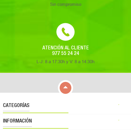
Sin compromiso
ATENCIÓN AL CLIENTE
977 55 24 24
L-J: 8 a 17:30h y V: 8 a 14:30h

CATEGORÍAS

INFORMACIÓN
