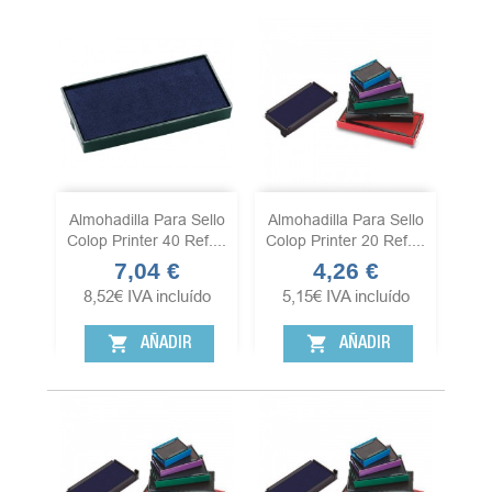
Almohadilla Para Sello
Almohadilla Para Sello
Colop Printer 40 Ref....
Colop Printer 20 Ref....
7,04 €
4,26 €
Precio
Precio
8,52
€
IVA incluído
5,15
€
IVA incluído
shopping_cart
shopping_cart
AÑADIR
AÑADIR