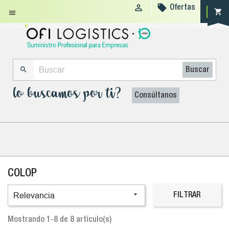


Ofertas
shopping_cart


Buscar
lo buscamos por ti?
Consúltanos
COLOP

Relevancia
FILTRAR
Mostrando 1-8 de 8 artículo(s)