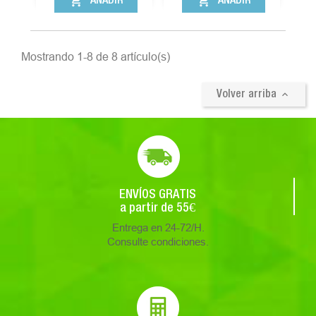
shopping_cart
shopping_cart
AÑADIR
AÑADIR
Mostrando 1-8 de 8 artículo(s)

Volver arriba
ENVÍOS GRATIS
a partir de 55€
Entrega en 24-72/H.
Consulte condiciones.