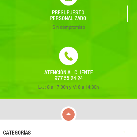
PRESUPUESTO
PERSONALIZADO
Sin compromiso
ATENCIÓN AL CLIENTE
977 55 24 24
L-J: 8 a 17:30h y V: 8 a 14:30h

CATEGORÍAS
