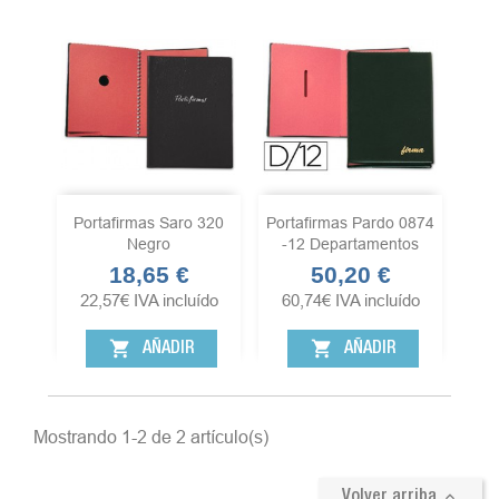
Portafirmas Saro 320
Portafirmas Pardo 0874
Negro
-12 Departamentos
18,65 €
50,20 €
Precio
Precio
22,57
€
IVA incluído
60,74
€
IVA incluído
shopping_cart
shopping_cart
AÑADIR
AÑADIR
Mostrando 1-2 de 2 artículo(s)

Volver arriba