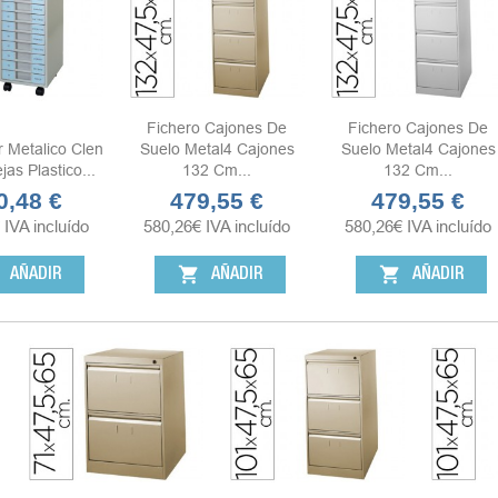
Fichero Cajones De
Fichero Cajones De
r Metalico Clen
Suelo Metal4 Cajones
Suelo Metal4 Cajones
as Plastico...
132 Cm...
132 Cm...
0,48 €
479,55 €
479,55 €
io
Precio
Precio
IVA incluído
580,26
€
IVA incluído
580,26
€
IVA incluído
shopping_cart
shopping_cart
AÑADIR
AÑADIR
AÑADIR