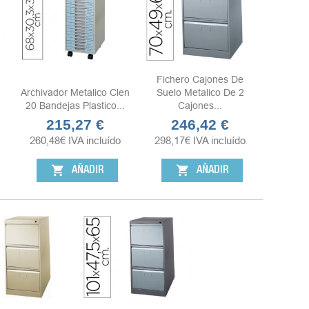
Fichero Cajones De
Archivador Metalico Clen
Suelo Metalico De 2
20 Bandejas Plastico...
Cajones...
215,27 €
246,42 €
Precio
Precio
260,48
€
IVA incluído
298,17
€
IVA incluído
shopping_cart
shopping_cart
AÑADIR
AÑADIR