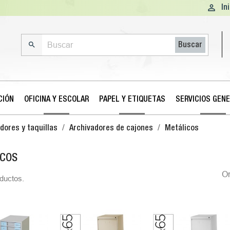

In

Buscar
CIÓN
OFICINA Y ESCOLAR
PAPEL Y ETIQUETAS
SERVICIOS GEN
dores y taquillas
Archivadores de cajones
Metálicos
ICOS
O
ductos.