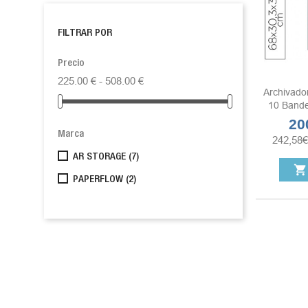
FILTRAR POR
Precio
225.00 € - 508.00 €
Archivado
10 Bandej
20
Prec
Marca
242,58
€
AR STORAGE
(7)
shopping_cart
PAPERFLOW
(2)