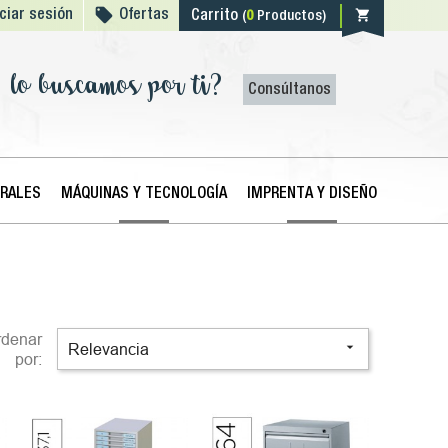

shopping_cart
iciar sesión
Ofertas
Carrito
(
0
Productos)
lo buscamos por ti?
Consúltanos
ERALES
MÁQUINAS Y TECNOLOGÍA
IMPRENTA Y DISEÑO
rdenar

Relevancia
por: