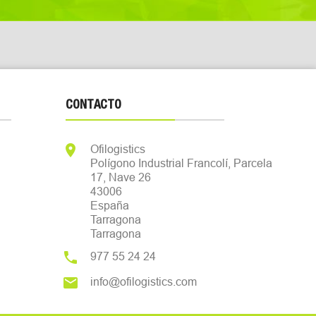
CONTACTO

Ofilogistics
Polígono Industrial Francolí, Parcela
17, Nave 26
43006
España
Tarragona
Tarragona

977 55 24 24

info@ofilogistics.com