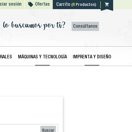

shopping_cart
iciar sesión
Ofertas
Carrito
(
0
Productos)
lo buscamos por ti?
Consúltanos
ERALES
MÁQUINAS Y TECNOLOGÍA
IMPRENTA Y DISEÑO
Buscar