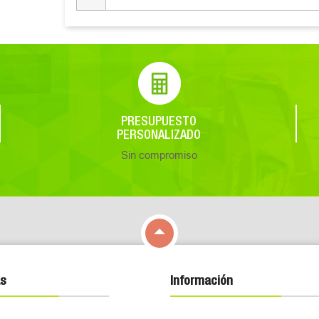
PRESUPUESTO
PERSONALIZADO
Sin compromiso

s
Información