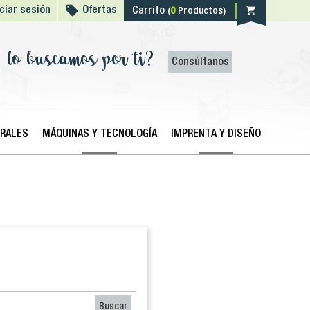

shopping_cart
iciar sesión
Ofertas
Carrito
(
0
Productos)
lo buscamos por ti?
Consúltanos
ERALES
MÁQUINAS Y TECNOLOGÍA
IMPRENTA Y DISEÑO
Buscar