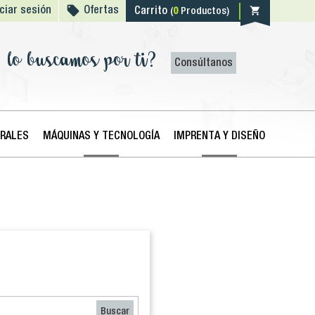

shopping_cart
iciar sesión
Ofertas
Carrito
(
0
Productos)
lo buscamos por ti?
Consúltanos
ERALES
MÁQUINAS Y TECNOLOGÍA
IMPRENTA Y DISEÑO
Buscar