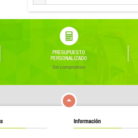
PRESUPUESTO
PERSONALIZADO
Sin compromiso

s
Información