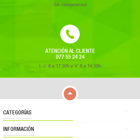
Sin compromiso
ATENCIÓN AL CLIENTE
977 55 24 24
L-J: 8 a 17:30h y V: 8 a 14:30h

CATEGORÍAS

INFORMACIÓN
