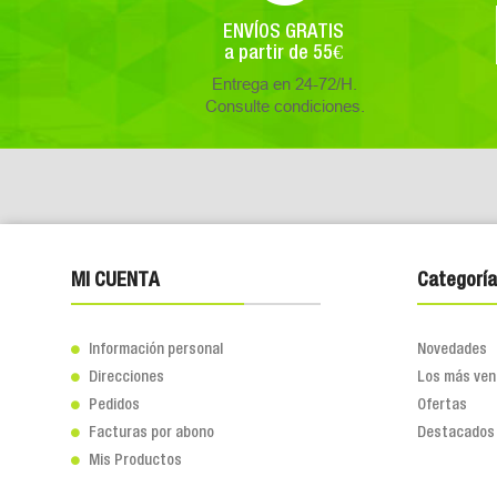
ENVÍOS GRATIS
a partir de 55€
Entrega en 24-72/H.
Consulte condiciones.
MI CUENTA
Categoría
Información personal
Novedades

Direcciones
Los más ven

Pedidos
Ofertas

Facturas por abono
Destacados

Mis Productos
