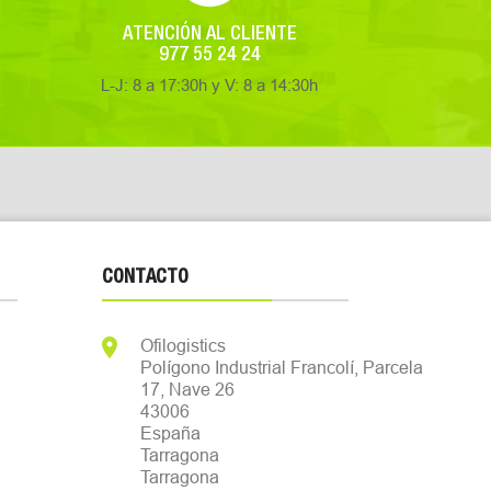
ATENCIÓN AL CLIENTE
977 55 24 24
L-J: 8 a 17:30h y V: 8 a 14:30h
CONTACTO

Ofilogistics
Polígono Industrial Francolí, Parcela
17, Nave 26
43006
España
Tarragona
Tarragona