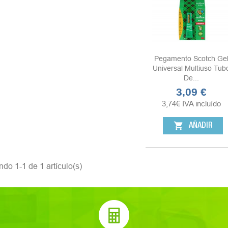
Pegamento Scotch Ge
Universal Multiuso Tub
De...
3,09 €
Precio
3,74
€
IVA incluído
shopping_cart
AÑADIR
do 1-1 de 1 artículo(s)