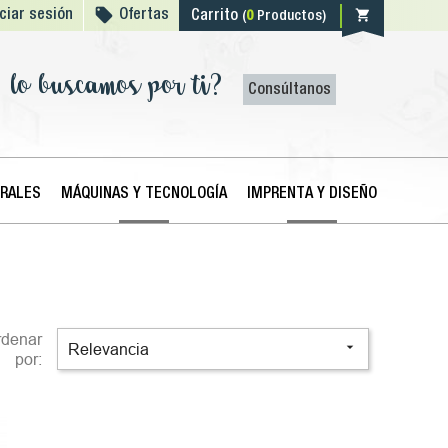

shopping_cart
iciar sesión
Ofertas
Carrito
(
0
Productos)
lo buscamos por ti?
Consúltanos
ERALES
MÁQUINAS Y TECNOLOGÍA
IMPRENTA Y DISEÑO
rdenar

Relevancia
por: