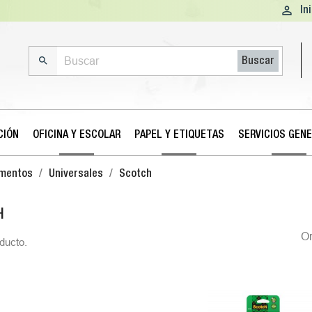

In

Buscar
CIÓN
OFICINA Y ESCOLAR
PAPEL Y ETIQUETAS
SERVICIOS GEN
mentos
Universales
Scotch
H
O
ducto.