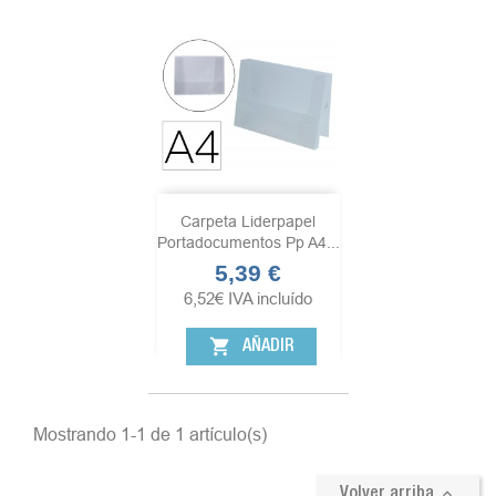
Carpeta Liderpapel
Portadocumentos Pp A4...
5,39 €
Precio
6,52
€
IVA incluído
shopping_cart
AÑADIR
Mostrando 1-1 de 1 artículo(s)

Volver arriba