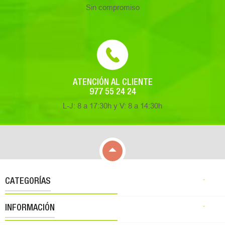
Sin compromiso
ATENCIÓN AL CLIENTE
977 55 24 24
L-J: 8 a 17:30h y V: 8 a 14:30h

CATEGORÍAS

INFORMACIÓN
