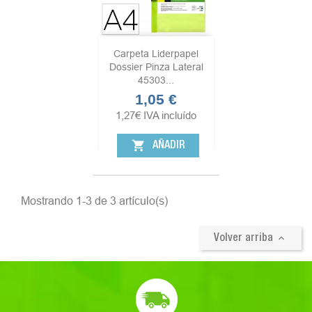
Carpeta Liderpapel
Dossier Pinza Lateral
45303...
1,05 €
Precio
1,27
€
IVA incluído
shopping_cart
AÑADIR
Mostrando 1-3 de 3 artículo(s)

Volver arriba