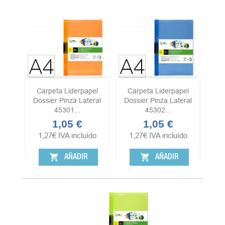
Carpeta Liderpapel
Carpeta Liderpapel
Dossier Pinza Lateral
Dossier Pinza Lateral
45301...
45302...
1,05 €
1,05 €
Precio
Precio
1,27
€
IVA incluído
1,27
€
IVA incluído
shopping_cart
shopping_cart
AÑADIR
AÑADIR