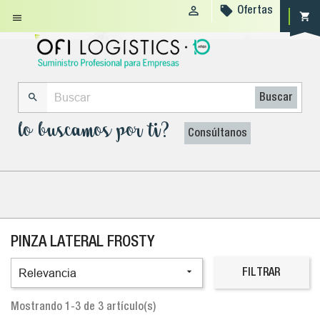


Ofertas
shopping_cart


Buscar
lo buscamos por ti?
Consúltanos
PINZA LATERAL FROSTY

Relevancia
FILTRAR
Mostrando 1-3 de 3 artículo(s)