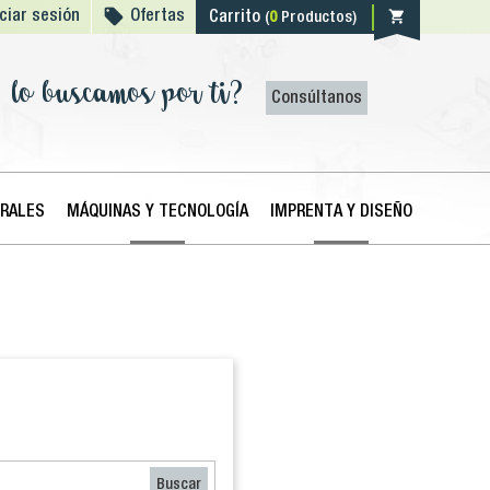

shopping_cart
iciar sesión
Ofertas
Carrito
(
0
Productos)
lo buscamos por ti?
Consúltanos
ERALES
MÁQUINAS Y TECNOLOGÍA
IMPRENTA Y DISEÑO
Buscar