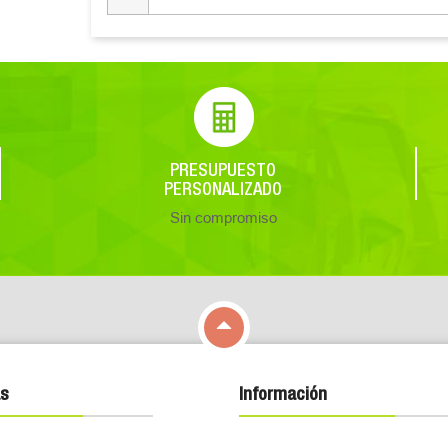
PRESUPUESTO
PERSONALIZADO
Sin compromiso

s
Información