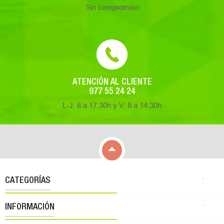
Sin compromiso
ATENCIÓN AL CLIENTE
977 55 24 24
L-J: 8 a 17:30h y V: 8 a 14:30h

CATEGORÍAS

INFORMACIÓN
