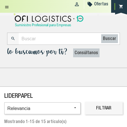


Ofertas
shopping_cart


Buscar
lo buscamos por ti?
Consúltanos
LIDERPAPEL

Relevancia
FILTRAR
Mostrando 1-15 de 15 artículo(s)