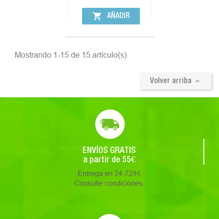
shopping_cart
AÑADIR
Mostrando 1-15 de 15 artículo(s)

Volver arriba
ENVÍOS GRATIS
a partir de 55€
Entrega en 24-72/H.
Consulte condiciones.