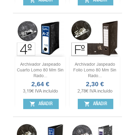
shopping_cart
shopping_cart
AÑADIR
AÑADIR
Archivador Jaspeado
Archivador Jaspeado
Cuarto Lomo 80 Mm Sin
Folio Lomo 80 Mm Sin
Rado...
Rado...
2,64 €
2,30 €
Precio
Precio
3,19
€
IVA incluído
2,78
€
IVA incluído
shopping_cart
shopping_cart
AÑADIR
AÑADIR