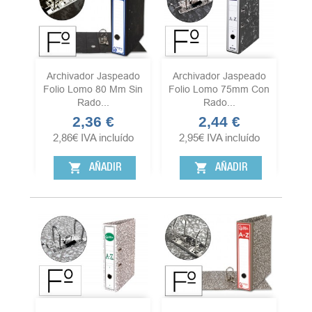
Archivador Jaspeado
Archivador Jaspeado
Folio Lomo 80 Mm Sin
Folio Lomo 75mm Con
Rado...
Rado...
2,36 €
2,44 €
Precio
Precio
2,86
€
IVA incluído
2,95
€
IVA incluído
shopping_cart
shopping_cart
AÑADIR
AÑADIR