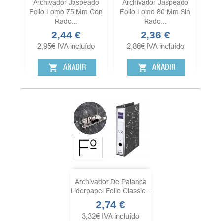
Archivador Jaspeado
Archivador Jaspeado
Folio Lomo 75 Mm Con
Folio Lomo 80 Mm Sin
Rado...
Rado...
2,44 €
2,36 €
Precio
Precio
2,95
€
IVA incluído
2,86
€
IVA incluído
shopping_cart
shopping_cart
AÑADIR
AÑADIR
Archivador De Palanca
Liderpapel Folio Classic...
2,74 €
Precio
3,32
€
IVA incluído